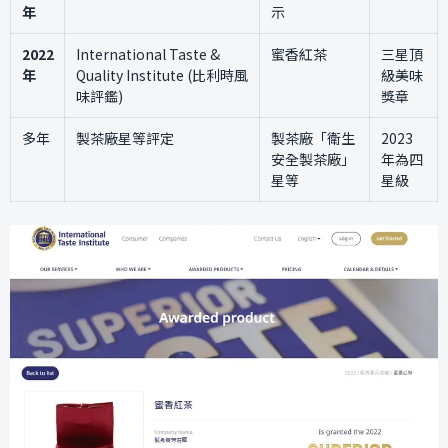
年
示
2022
International Taste &
蜜香紅茶
三星頂
年
Quality Institute (比利時風
級美味
味評鑑)
獎章
多年
製茶廠星等評定
製茶廠「衛生
2023
安全製茶廠」
年為四
星等
星級