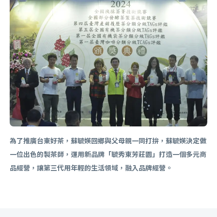
為了推廣台東好茶，蘇毓媖回鄉與父母親一同打拚，蘇毓媖決定做
一位出色的製茶師，運用新品牌「毓秀東芳莊園」打造一個多元商
品經營，讓第三代用年輕的生活領域，融入品牌經營。