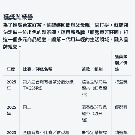
獲獎與榮譽
為了推廣台東好茶，蘇毓媖回鄉與父母親一同打拚，蘇毓媖
決定做一位出色的製茶師，運用新品牌「毓秀東芳莊園」打
造一個多元商品經營，讓第三代用年輕的生活領域，融入品
牌經營。
獲獎級
別／備
年度
比賽／評鑑名稱
茶款／組別
註
2025
第六屆台灣有機茶分類分級
焙香型球形烏
特選獎
年
TAGS評鑑
龍茶（紅烏龍
茶）
2025
同上
清香型球形烏
優選獎
年
龍茶（球形
組）
2023
全國有機茶比賽／球型組
未特定茶款標
精選獎