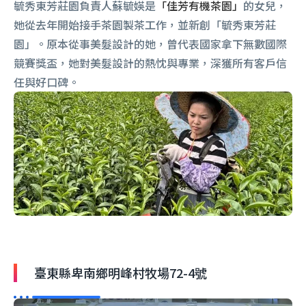
毓秀東芳莊園負責人蘇毓媖是
「佳芳有機茶園」
的女兒，
她從去年開始接手茶園製茶工作，並新創「毓秀東芳莊
園」。原本從事美髮設計的她，曾代表國家拿下無數國際
競賽獎盃，她對美髮設計的熱忱與專業，深獲所有客戶信
任與好口碑。
臺東縣卑南鄉明峰村牧場72-4號