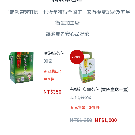
「毓秀東芳莊園」也今年獲得全國第一家有機雙認證及五星
衛生加工廠
讓消費者安心品好茶
冷泡綠茶包
-20%
30袋
已售出：
419 件
有機紅烏龍茶包 (買四盒送一盒)
NT$
350
15包/共5盒
已售出：249 件
NT$
1,250
NT$
1,000