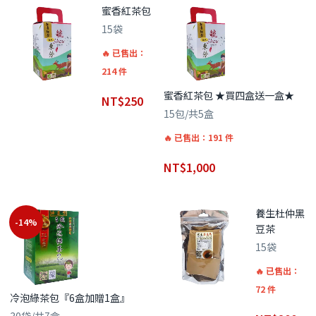
蜜香紅茶包
15袋
已售出：
214 件
蜜香紅茶包 ★買四盒送一盒★
NT$
250
15包/共5盒
已售出：191 件
NT$
1,000
養生杜仲黑
-14%
豆茶
15袋
已售出：
72 件
冷泡綠茶包『6盒加贈1盒』
30袋/共7盒