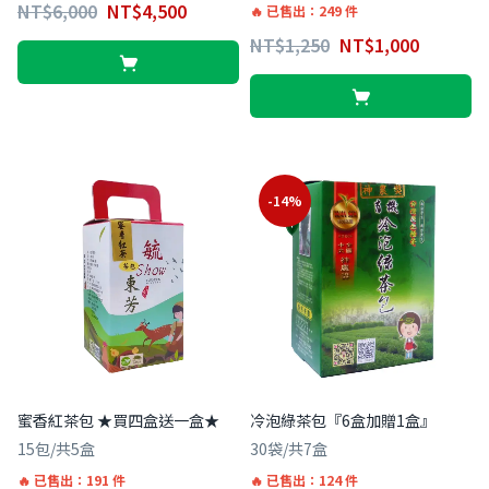
NT$
6,000
NT$
4,500
已售出：249 件
NT$
1,250
NT$
1,000
-14%
蜜香紅茶包 ★買四盒送一盒★
冷泡綠茶包『6盒加贈1盒』
15包/共5盒
30袋/共7盒
已售出：191 件
已售出：124 件