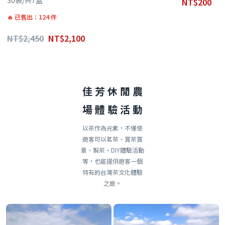
NT$
200
已售出：124 件
NT$
2,450
NT$
2,100
佳 芳 休 閒 農
場 體 驗 活 動
以茶作為元素，不僅使
遊客可以茗茶、賞茶賞
景、製茶、DIY體驗活動
等，也能提供遊客一個
特有的台灣茶文化體驗
之旅。