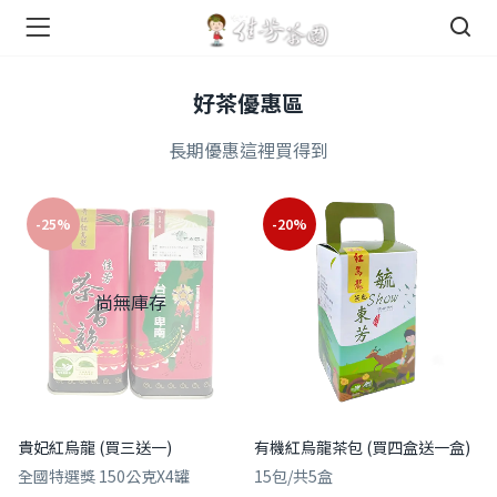
們 )
好茶優惠區
長期優惠這裡買得到
-25%
-20%
店 )
尚無庫存
貴妃紅烏龍 (買三送一)
有機紅烏龍茶包 (買四盒送一盒)
全國特選獎 150公克X4罐
15包/共5盒