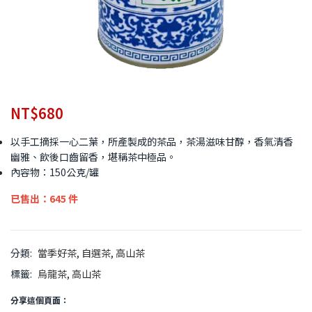
NT$
680
以手工摘採一心二葉，所產製成的茶品，茶湯滋味甘醇，香氣清香
幽雅、飲後口齒留香，堪稱茶中極品。
內容物：150公克/罐
已售出：645 件
分類:
當季好茶
,
自選茶
,
高山茶
標籤:
烏龍茶
,
高山茶
分享這個頁面：