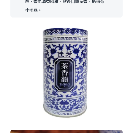
醇，香氣清香幽雅、飲後口齒留香，堪稱茶
中極品。