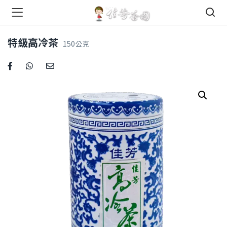
們 )
特級高冷茶
150公克
店 )