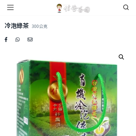
們 )
冷泡綠茶
300公克
店 )