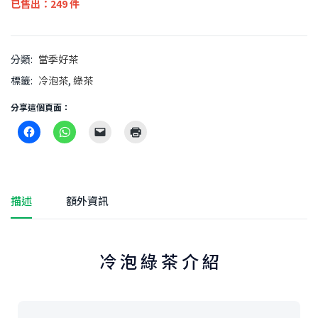
已售出：249 件
分類:
當季好茶
標籤:
冷泡茶
,
綠茶
分享這個頁面：
描述
額外資訊
冷 泡 綠 茶 介 紹