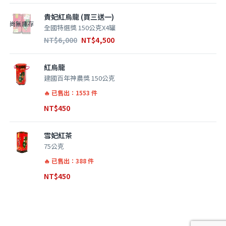
貴妃紅烏龍 (買三送一)
尚無庫存
全國特選獎 150公克X4罐
NT$
6,000
NT$
4,500
紅烏龍
建國百年神農獎 150公克
已售出：1553 件
NT$
450
雪妃紅茶
75公克
已售出：388 件
NT$
450