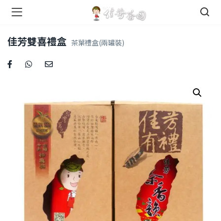
們 )
佳芳雙喜禮盒
茶葉禮盒(兩罐裝)
店 )